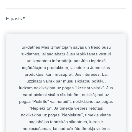
E-pasts
*
Ziņojums
*
Sīkdatnes Mēs izmantojam savas un trešo pušu
sīkdatnes, lai saglabātu Jūsu iepirkšanās vēsturi
un izmantotu informāciju par Jūsu iepriekš
iegādātajiem produktiem, lai ieteiktu Jums citus
produktus, kuri, mūsuprāt, Jūs interesēs. Lai
uzzinātu vairāk par mūsu sīkdatņu politiku,
lūdzam noklikšķināt uz pogas "Uzzināt vairāk". Jūs
varat piekrist visām sīkdatnēm, noklikšķinot uz
pogas "Piekrītu" vai noraidīt, noklikšķinot uz pogas
"Nepiekrītu". Ja tīmekļa vietnes lietotājs
noklikšķina uz pogas "Nepiekrītu", tīmekļa vietnē
saglabājas tehniskās sīkdatnes, kuras ir
nepieciešamas, lai nodrošinātu tīmekļa vietnes