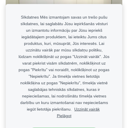
Sīkdatnes Mēs izmantojam savas un trešo pušu
sīkdatnes, lai saglabātu Jūsu iepirkšanās vēsturi
un izmantotu informāciju par Jūsu iepriekš
iegādātajiem produktiem, lai ieteiktu Jums citus
produktus, kuri, mūsuprāt, Jūs interesēs. Lai
uzzinātu vairāk par mūsu sīkdatņu politiku,
lūdzam noklikšķināt uz pogas "Uzzināt vairāk". Jūs
varat piekrist visām sīkdatnēm, noklikšķinot uz
pogas "Piekrītu" vai noraidīt, noklikšķinot uz pogas
Mūsu pabeigtie projekti
"Nepiekrītu". Ja tīmekļa vietnes lietotājs
noklikšķina uz pogas "Nepiekrītu", tīmekļa vietnē
saglabājas tehniskās sīkdatnes, kuras ir
nepieciešamas, lai nodrošinātu tīmekļa vietnes
Noteikumi
darbību un kuru izmantošanai nav nepieciešams
iegūt lietotāja piekrišanu.
Uzzināt vairāk
Sīkdatņu (cookies) izmantošanas politika
Sīkdatnes
Pielāgot
Veidots ar
Mozello
- labo mājas lapu ģeneratoru.